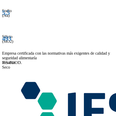
Sodio
5,5
(Na)
Silicio
493
(SiO2)
Empresa certificada con las normativas más exigentes de calidad y
seguridad alimentaría
Residuo
IFS-FOOD.
Seco