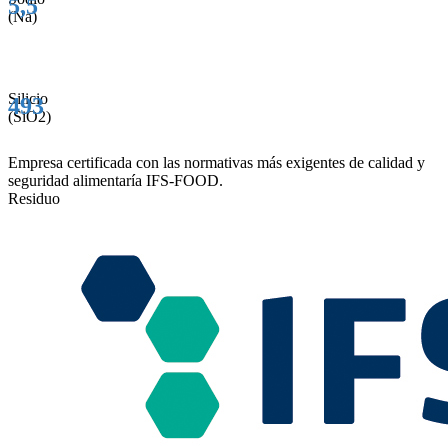
5,5
(Na)
Silicio
493
(SiO2)
Empresa certificada con las normativas más exigentes de calidad y
seguridad alimentaría IFS-FOOD.
Residuo
Seco