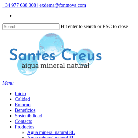
Skip
+34 977 638 308 | exdema@fontnova.com
to
main
content
Hit enter to search or ESC to close
Close
Search
Menu
Inicio
Calidad
Entorno
Beneficios
Sostenibilidad
Contacto
Productos
Agua mineral natural 8L
Agua mineral natural 5L