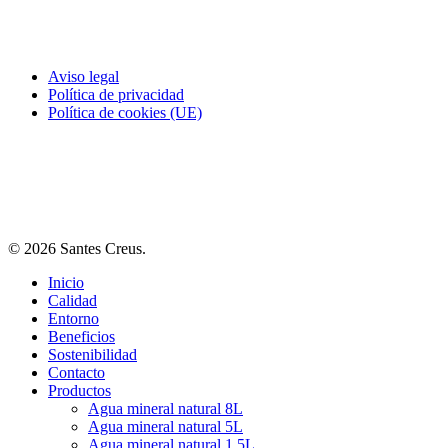
Aviso legal
Política de privacidad
Política de cookies (UE)
© 2026 Santes Creus.
Close
Inicio
Menu
Calidad
Entorno
Beneficios
Sostenibilidad
Contacto
Productos
Agua mineral natural 8L
Agua mineral natural 5L
Agua mineral natural 1,5L