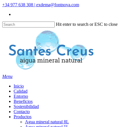
Skip
+34 977 638 308 | exdema@fontnova.com
to
main
content
Hit enter to search or ESC to close
Close
Search
Menu
Inicio
Calidad
Entorno
Beneficios
Sostenibilidad
Contacto
Productos
Agua mineral natural 8L
Agua mineral natural 5L